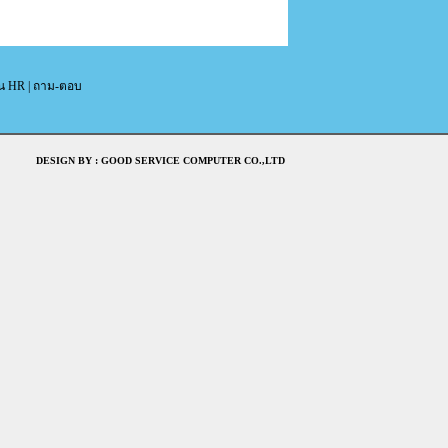
ิน HR
|
ถาม-ตอบ
DESIGN BY : GOOD SERVICE COMPUTER CO.,LTD