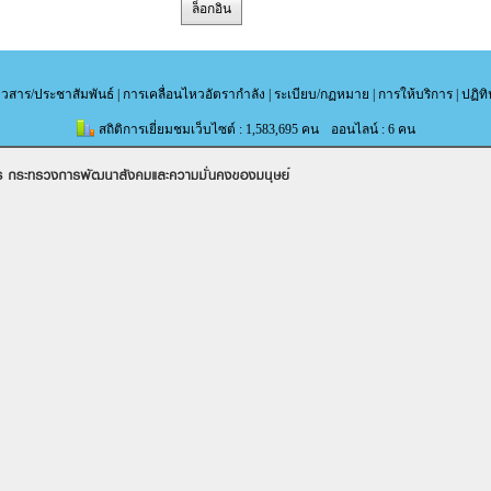
ล็อกอิน
าวสาร/ประชาสัมพันธ์
|
การเคลื่อนไหวอัตรากำลัง
|
ระเบียบ/กฏหมาย
|
การให้บริการ
|
ปฏิท
สถิติการเยี่ยมชมเว็บไซต์ : 1,583,695 คน
ออนไลน์ : 6 คน